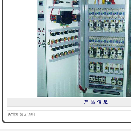
产 品 信 息
配電柜暂无说明