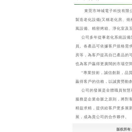
東莞市坤城電子科技有限公
製造老化設備(又稱老化房、燒
風設備、精密烤箱、淨化室及五
公司多年從事老化系統設備製
員。各產品可依據客戶規格需
房等，為客戶提高自已產品的
也為客戶贏得更廣闊的市場空
“專業技術，誠信創新，品質
贏得客戶的信賴，以誠實勞動
公司的發展是全體職員智慧和
服務是企業命脈之原則，將對
精益求精，提供給客戶更多展
展，成為貴公司的合作夥伴。
版权所有: